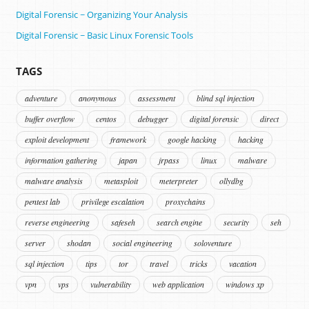
Digital Forensic ~ Organizing Your Analysis
Digital Forensic ~ Basic Linux Forensic Tools
TAGS
adventure
anonymous
assessment
blind sql injection
buffer overflow
centos
debugger
digital forensic
direct
exploit development
framework
google hacking
hacking
information gathering
japan
jrpass
linux
malware
malware analysis
metasploit
meterpreter
ollydbg
pentest lab
privilege escalation
proxychains
reverse engineering
safeseh
search engine
security
seh
server
shodan
social engineering
soloventure
sql injection
tips
tor
travel
tricks
vacation
vpn
vps
vulnerability
web application
windows xp