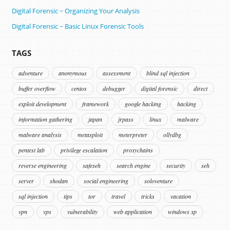
Digital Forensic ~ Organizing Your Analysis
Digital Forensic ~ Basic Linux Forensic Tools
TAGS
adventure
anonymous
assessment
blind sql injection
buffer overflow
centos
debugger
digital forensic
direct
exploit development
framework
google hacking
hacking
information gathering
japan
jrpass
linux
malware
malware analysis
metasploit
meterpreter
ollydbg
pentest lab
privilege escalation
proxychains
reverse engineering
safeseh
search engine
security
seh
server
shodan
social engineering
soloventure
sql injection
tips
tor
travel
tricks
vacation
vpn
vps
vulnerability
web application
windows xp