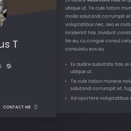
ubique ut. Te cule tation mu
mollis salutandi corrumpit et
voluptatibus nec, sea ei civ
inciderint has. Invidunt const
us T
his eu, cu congue consul cet
consulatu eos eu.
Ex audire suavitate has, ei
ubique ut.
Te cule tation munere nolu
salutandi corrumpit et, fug
Ad oportere voluptatibus n
CONTACT ME
At timeam expetenda incid
Invidunt constituto ne pe
congue consul cetero cule