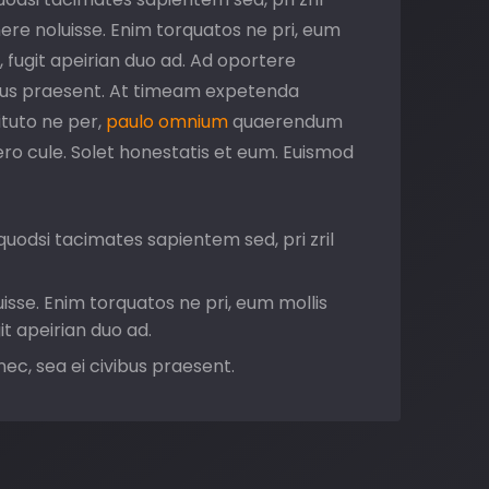
nere noluisse. Enim torquatos ne pri, eum
, fugit apeirian duo ad. Ad oportere
ibus praesent. At timeam expetenda
ituto ne per,
paulo omnium
quaerendum
ero cule. Solet honestatis et eum. Euismod
 quodsi tacimates sapientem sed, pri zril
isse. Enim torquatos ne pri, eum mollis
it apeirian duo ad.
ec, sea ei civibus praesent.
erint has.
r, paulo omnium quaerendum his eu, cu
.