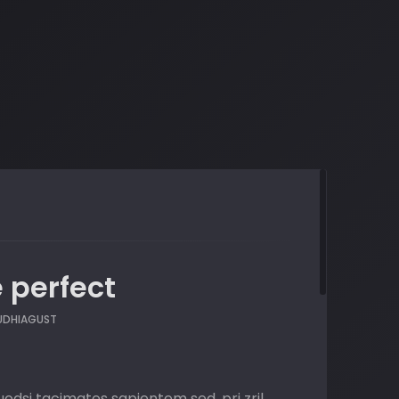
 perfect
UDHIAGUST
quodsi tacimates sapientem sed, pri zril