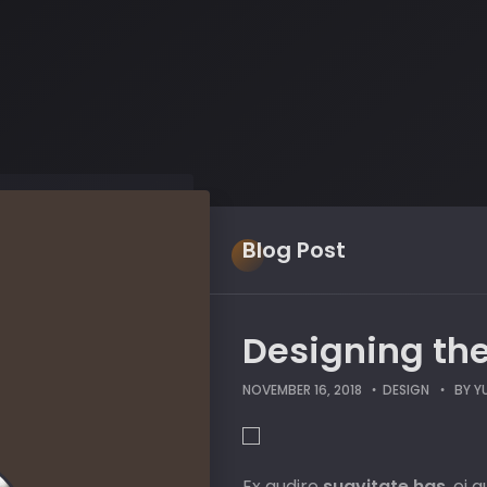
Blog
Post
Designing the
NOVEMBER 16, 2018
DESIGN
BY
Y
Ex audire
suavitate has
, ei 